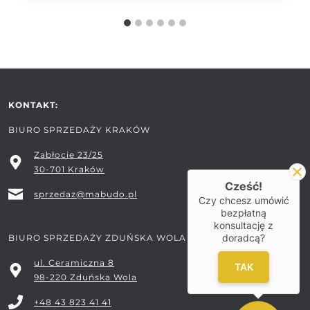
ECO®
–
BUDOWA,
PARAMETRY
I TECHNOLOGIA
MABUDO
RAPID®
KONTAKT:
BIURO SPRZEDAŻY KRAKÓW
Zabłocie 23/25
30-701 Kraków
Cześć!
sprzedaz@mabudo.pl
Czy chcesz umówić
bezpłatną
konsultację z
doradcą?
BIURO SPRZEDAŻY ZDUŃSKA WOLA
ul. Ceramiczna 8
TAK
98-220 Zduńska Wola
+48 43 823 41 41