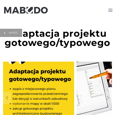
Przejdź
do
treści
Adaptacja projektu
WRÓĆ
gotowego/typowego