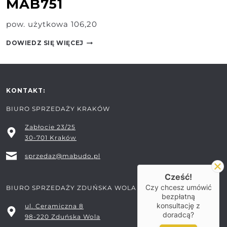
MAB751
pow. użytkowa 106,20
MAB751
DOWIEDZ SIĘ WIĘCEJ
KONTAKT:
BIURO SPRZEDAŻY KRAKÓW
Zabłocie 23/25
30-701 Kraków
sprzedaz@mabudo.pl
Cześć!
Czy chcesz umówić
BIURO SPRZEDAŻY ZDUŃSKA WOLA
bezpłatną
konsultację z
ul. Ceramiczna 8
doradcą?
98-220 Zduńska Wola